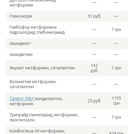
Дуотрол глибенкламид,
—
—
метформин
Глюконорм
51 руб
—
Глибофор метформина
—
7 грн
гидрохлорид, глибенкламид
Авандамет
—
—
Авандаглим
—
—
142
Янумет метформин, ситаглиптин
1 грн
руб
Вельметия метформин,
—
—
ситаглиптин
Галвус Мет
1195
вилдаглиптин,
25 руб
грн
метформин
Трипрайд глимепирид, метформин,
—
7 грн
пиоглитазон
Комбоглиза ХR метформин,
—
424 грн