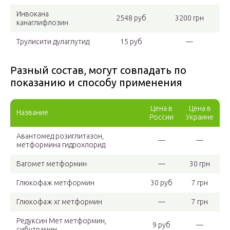
Инвокана
2548 руб
3200 грн
канаглифлозин
Трулисити дулаглутид
15 руб
—
Разный состав, могут совпадать по
показанию и способу применения
Цена в
Цена в
Название
России
Украине
Авантомед розиглитазон,
—
—
метформина гидрохлорид
Багомет метформин
—
30 грн
Глюкофаж метформин
30 руб
7 грн
Глюкофаж xr метформин
—
7 грн
Редуксин Мет метформин,
9 руб
—
сибутрамин