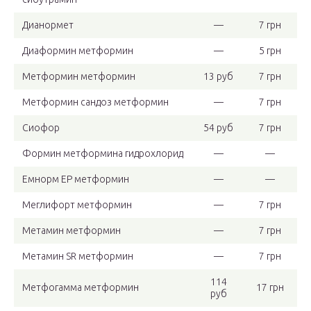
Дианормет
—
7 грн
Диаформин метформин
—
5 грн
Метформин метформин
13 руб
7 грн
Метформин сандоз метформин
—
7 грн
Сиофор
54 руб
7 грн
Формин метформина гидрохлорид
—
—
Емнорм ЕР метформин
—
—
Меглифорт метформин
—
7 грн
Метамин метформин
—
7 грн
Метамин SR метформин
—
7 грн
114
Метфогамма метформин
17 грн
руб