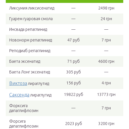
Ликсумия ликсисенатид
—
2498 грн
Гуарем гуаровая смола
—
24 грн
Инсвада репаглинид
—
—
Новонорм репаглинид
47 руб
7 грн
Реподиаб репаглинид
—
—
Баета эксенатид
71 руб
4600 грн
Баета Лонг эксенатид
305 руб
—
Виктоза
156 руб
4 грн
лираглутид
Саксенда
19822 руб
13773 грн
лираглутид
Форксига
—
7 грн
дапаглифлозин
Форсига
2023 руб
3200 грн
дапаглифлозин