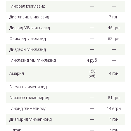
Глиорал гликлазид
—
—
Диаглизид гликлазид
—
7 грн
Диазид МВ гликлазид
—
46 грн
Озиклид гликлазид
—
68 грн
Диадеон гликлазид
—
—
Гликлазид МВ гликлазид
4 руб
—
150
Амарил
4 грн
руб
Глемаз глимепирид
—
—
Глианов глимепирид
—
81 грн
Глирид глимепирид
—
149 грн
Диапирид глимепирид
—
7 грн
Олтар
—
7 грн