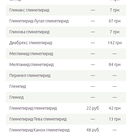
Глимакс глимепирид
—
7 грн
Глимепирид-Лугал глимепирид
—
67 грн
Глинова глимепирид
—
7 грн
Диабрекс глимепирид
—
142 грн
Меглимид глимепирид
—
—
Мелпамид глимепирид
—
84 грн
Перинел глимепирид
—
—
Глемпид
—
—
Глимед
—
—
Глимепирид глимепирид
22 руб
42 грн
Глимепирид-Тева глимепирид
—
13 грн
Глимепирид Канон глимепирид
48 руб
—