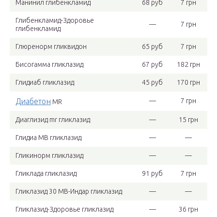
Манинил глибенкламид
68 руб
7 грн
Глибенкламид-Здоровье
—
7 грн
глибенкламид
Глюренорм гликвидон
65 руб
7 грн
Бисогамма гликлазид
67 руб
182 грн
Глидиаб гликлазид
45 руб
170 грн
Диабетон
—
7 грн
MR
Диаглизид mr гликлазид
—
15 грн
Глидиа МВ гликлазид
—
—
Гликинорм гликлазид
—
—
Гликлада гликлазид
91 руб
7 грн
Гликлазид 30 МВ-Индар гликлазид
—
—
Гликлазид-Здоровье гликлазид
—
36 грн