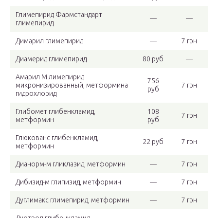
Глимепирид Фармстандарт
—
—
глимепирид
Димарил глимепирид
—
7 грн
Диамерид глимепирид
80 руб
—
Амарил M лимепирид
756
микронизированный, метформина
7 грн
руб
гидрохлорид
Глибомет глибенкламид,
108
7 грн
метформин
руб
Глюкованс глибенкламид,
22 руб
7 грн
метформин
Дианорм-м гликлазид, метформин
—
7 грн
Дибизид-м глипизид, метформин
—
7 грн
Дуглимакс глимепирид, метформин
—
7 грн