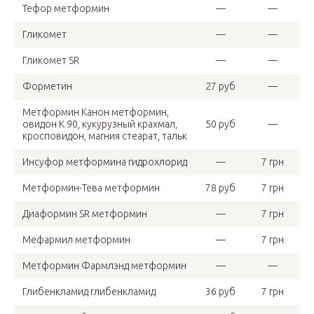
Тефор метформин
—
—
Гликомет
—
—
Гликомет SR
—
—
Форметин
27 руб
—
Метформин Канон метформин,
овидон К 90, кукурузный крахмал,
50 руб
—
кросповидон, магния стеарат, тальк
Инсуфор метформина гидрохлорид
—
7 грн
Метформин-Тева метформин
78 руб
7 грн
Диаформин SR метформин
—
7 грн
Мефармил метформин
—
7 грн
Метформин Фармлэнд метформин
—
—
Глибенкламид глибенкламид
36 руб
7 грн