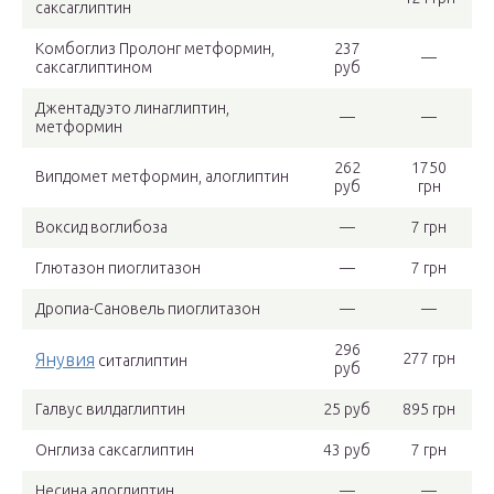
саксаглиптин
Комбоглиз Пролонг метформин,
237
—
саксаглиптином
руб
Джентадуэто линаглиптин,
—
—
метформин
262
1750
Випдомет метформин, алоглиптин
руб
грн
Воксид воглибоза
—
7 грн
Глютазон пиоглитазон
—
7 грн
Дропиа-Сановель пиоглитазон
—
—
296
Янувия
277 грн
ситаглиптин
руб
Галвус вилдаглиптин
25 руб
895 грн
Онглиза саксаглиптин
43 руб
7 грн
Несина алоглиптин
—
—