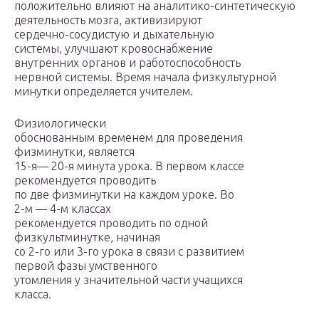
положительно влияют на аналитико-синтетическую
деятельность мозга, активизируют
сердечно-сосудистую и дыхательную
системы, улучшают кровоснабжение
внутренних ор­ганов и работоспособность
нервной системы. Время начала физ­культурной
минутки определяется учителем.
Физиологи­чески
обоснованным временем для проведения
физминутки, явля­ется
15-я— 20-я минута урока. В первом классе
рекомендуется проводить
по две физминутки на каждом уроке. Во
2-м — 4-м классах
рекомендуется проводить по одной
физкультминутке, на­чиная
со 2-го или 3-го урока в связи с развитием
первой фазы умственного
утомления у значительной части учащихся
класса.