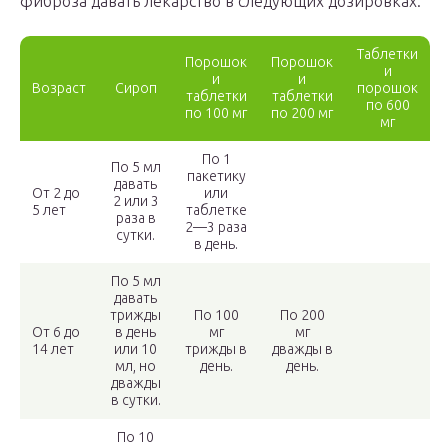
фиброза давать лекарство в следующих дозировках:
Таблетки
Порошок
Порошок
и
и
и
Возраст
Сироп
порошок
таблетки
таблетки
по 600
по 100 мг
по 200 мг
мг
По 1
По 5 мл
пакетику
давать
От 2 до
или
2 или 3
5 лет
таблетке
раза в
2—3 раза
сутки.
в день.
По 5 мл
давать
трижды
По 100
По 200
От 6 до
в день
мг
мг
14 лет
или 10
трижды в
дважды в
мл, но
день.
день.
дважды
в сутки.
По 10