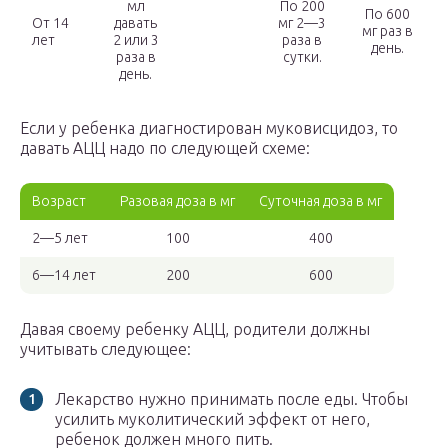
мл
По 200
По 600
От 14
давать
мг 2—3
мг раз в
лет
2 или 3
раза в
день.
раза в
сутки.
день.
Если у ребенка диагностирован муковисцидоз, то
давать АЦЦ надо по следующей схеме:
Возраст
Разовая доза в мг
Суточная доза в мг
2—5 лет
100
400
6—14 лет
200
600
Давая своему ребенку АЦЦ, родители должны
учитывать следующее:
Лекарство нужно принимать после еды. Чтобы
усилить муколитический эффект от него,
ребенок должен много пить.