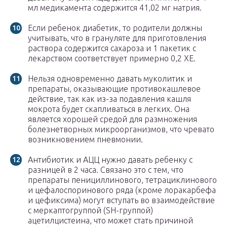
мл медикамента содержится 41,02 мг натрия.
Если ребенок диабетик, то родители должны
учитывать, что в грануляте для приготовления
раствора содержится сахароза и 1 пакетик с
лекарством соответствует примерно 0,2 ХЕ.
Нельзя одновременно давать муколитик и
препараты, оказывающие противокашлевое
действие, так как из-за подавления кашля
мокрота будет скапливаться в легких. Она
является хорошей средой для размножения
болезнетворных микроорганизмов, что чревато
возникновением пневмонии.
Антибиотик и АЦЦ нужно давать ребенку с
разницей в 2 часа. Связано это с тем, что
препараты пенициллинового, тетрациклинового
и цефалоспоринового ряда (кроме лоракарбефа
и цефиксима) могут вступать во взаимодействие
с меркаптогруппой (SH-группой)
ацетилцистеина, что может стать причиной