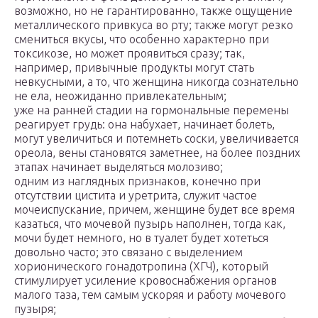
возможно, но не гарантированно, также ощущение
металлического привкуса во рту; также могут резко
смениться вкусы, что особенно характерно при
токсикозе, но может проявиться сразу; так,
например, привычные продукты могут стать
невкусными, а то, что женщина никогда сознательно
не ела, неожиданно привлекательным;
уже на ранней стадии на гормональные перемены
реагирует грудь: она набухает, начинает болеть,
могут увеличиться и потемнеть соски, увеличивается
ореола, вены становятся заметнее, на более поздних
этапах начинает выделяться молозиво;
одним из наглядных признаков, конечно при
отсутствии цистита и уретрита, служит частое
мочеиспускание, причем, женщине будет все время
казаться, что мочевой пузырь наполнен, тогда как,
мочи будет немного, но в туалет будет хотеться
довольно часто; это связано с выделением
хорионического гонадотропина (ХГЧ), который
стимулирует усиление кровоснабжения органов
малого таза, тем самым ускоряя и работу мочевого
пузыря;