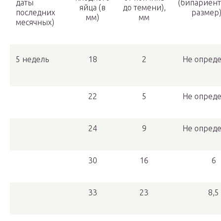
даты
(бипариен
яйца (в
до темени),
последних
размер)
мм)
мм
месячных)
5 недель
18
2
Не опреде
22
5
Не опреде
24
9
Не опреде
30
16
6
33
23
8,5