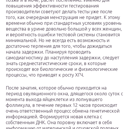
позже и в моче, растет постепенно. Именно для
повышения эффективности тестирования
производители советуют делать тесты уже после
того, как очередная менструация не придет. К этому
времени обычно при стандартных условиях уровень
вещества в урине довольно большой у всех женщин,
и вероятность ошибки тестовой системы становится
минимальной. Но не всегда есть возможность и
достаточно терпения для того, чтобы дожидаться
начала задержки. Планируя проводить
самодиагностику до наступления задержки, следует
знать среднестатистические сроки, в которые
происходят все биологические и физиологические
процессы, что приводят к росту ХГЧ.
После зачатия, которое обычно приходится на
период овуляционного окна, длящегося около суток с
момента выхода яйцеклетки из лопнувшего
фолликула, в течение первых 12 часов происходит
очень ответственный процесс обмена генетической
информацией. Формируется новая клетка с
собственным ДНК. Она поровну включает в себя
информацию от материнской и отцовской половых