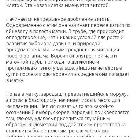
клеток. Эта новая клетка именуется зиготой.
Начинается непрерывное дробление зиготы.
Одновременно с этим она начинает перемещаться по
яйцеводу в полость матки. В трубе, где происходит
оплодотворение, нет никаких условий для роста и
развития эмбриона дальше, и природой
предусмотрена минимум трехдневная миграция
нового организма. Ворсинки внутренней части
маточной трубы приходят в движение и
проталкивают зиготу дальше. Лишь на четвертые
сутки после оплодотворения в среднем она попадает
в матку.
Попав в матку, зародыш, превратившийся в морулу,
а потом в бластоцисту, начинает искать место для
имплантации. Нельзя сказать, что это какой-то
осознанный выбор, скорее, зародыш прикрепляется
там, где ему удалось прилепиться случайным
образом. Эндометрий под действием прогестерона
становится более толстым, рыхлым. Сколько
эмбрион проведет в состоянии свободного плавания,