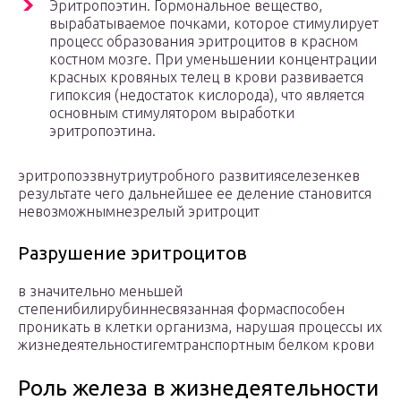
Эритропоэтин. Гормональное вещество,
вырабатываемое почками, которое стимулирует
процесс образования эритроцитов в красном
костном мозге. При уменьшении концентрации
красных кровяных телец в крови развивается
гипоксия (недостаток кислорода), что является
основным стимулятором выработки
эритропоэтина.
эритропоэзвнутриутробного развитияселезенкев
результате чего дальнейшее ее деление становится
невозможнымнезрелый эритроцит
Разрушение эритроцитов
в значительно меньшей
степенибилирубиннесвязанная формаспособен
проникать в клетки организма, нарушая процессы их
жизнедеятельностигемтранспортным белком крови
Роль железа в жизнедеятельности