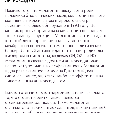
Антиоксидант
Помимо того, что мелатонин выступает в роли
наладчика биологических часов, мелатонин является
мощным антиоксидантом широкого спектра
действия, что было обнаружено в 1993 году. Во
многих простых организмах мелатонин выполняет
только данную функцию. Мелатонин – антиоксидант,
который легко проникает сквозь клеточные
мембраны и пересекает гематоэнцефалитических
барьер. Данный антиоксидант отсеевает радикалы
кислорода и нитрогена, включая OH, O2−, и NO.
Мелатонин в связке с другими антиоксидантами
позволяет увеличить их эффективность. Мелатонин
в два раза активнее витамина Е, который, как
считалось ранее, является наиболее эффективным
липофильным антиоксидантом
Важной отличительной чертой мелатонина является
то, что его метаболиты также являются
отсеивателями радикалов. Также мелатонин
отличается от таких антиоксидантов, как витамины С
и Е тем, что обладает амфифильными свойствами