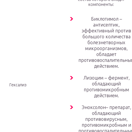
компоненты:
Биклотимол –
антисептик,
эффективный против
большого количества
болезнетворных
микроорганизмов,
обладает
противовоспалительны
действием.
Лизоцим – фермент,
обладающий
Гексализ
противомикробным
действием.
Эноксолон– препарат,
обладающий
противовирусным,
противомикробным и
противовоспалительны