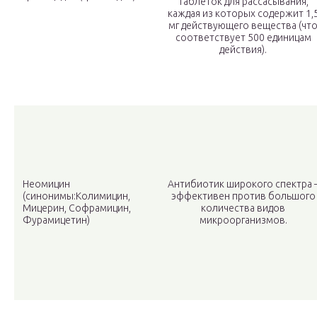
таблеток для рассасывания,
каждая из которых содержит 1,
мг действующего вещества (чт
соответствует 500 единицам
действия).
Неомицин
Антибиотик широкого спектра 
(синонимы:Колимицин,
эффективен против большого
Мицерин, Софрамицин,
количества видов
Фурамицетин)
микроорганизмов.