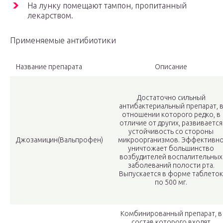
На лунку помещают тампон, пропитанный
лекарством.
Применяемые антибиотики
Название препарата
Описание
Достаточно сильный
антибактериальный препарат, 
отношении которого редко, в
отличие от других, развивается
устойчивость со стороны
Джозамицин(Вальпрофен)
микроорганизмов. Эффективн
уничтожает большинство
возбудителей воспалительных
заболеваний полости рта.
Выпускается в форме таблеток
по 500 мг.
Комбинированный препарат, в
состав которого входят