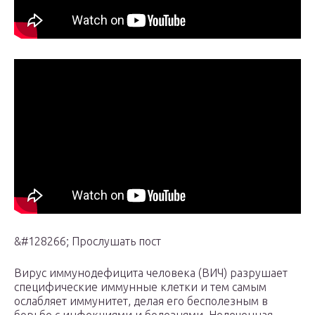
&#128266; Прослушать пост
Вирус иммунодефицита человека (ВИЧ) разрушает
специфические иммунные клетки и тем самым
ослабляет иммунитет, делая его бесполезным в