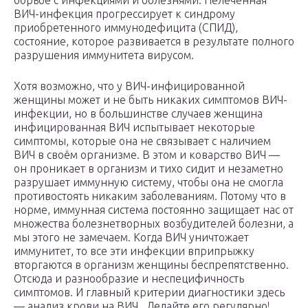
борьбе с инфекциями и болезнями. Нелеченная
ВИЧ-инфекция прогрессирует к синдрому
приобретенного иммунодефицита (СПИД),
состояние, которое развивается в результате полного
разрушения иммунитета вирусом.
Хотя возможно, что у ВИЧ-инфицированной
женщины может и не быть никаких симптомов ВИЧ-
инфекции, но в большинстве случаев женщина
инфицированная ВИЧ испытывает некоторые
симптомы, которые она не связывает с наличием
ВИЧ в своём организме. В этом и коварство ВИЧ —
он проникает в организм и тихо сидит и незаметно
разрушает иммунную систему, чтобы она не смогла
противостоять никаким заболеваниям. Потому что в
норме, иммунная система постоянно защищает нас от
множества болезнетворных возбудителей болезни, а
мы этого не замечаем. Когда ВИЧ уничтожает
иммунитет, то все эти инфекции вприпрыжку
вторгаются в организм женщины беспрепятственно.
Отсюда и разнообразие и неспецифичность
симптомов. И главный критерии диагностики здесь
— анализ крови на ВИЧ . Делайте его регулярно!