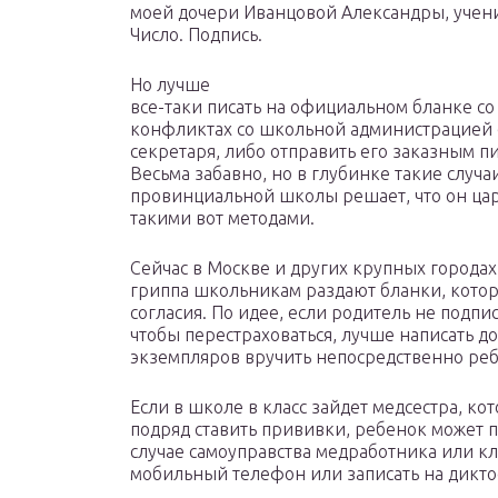
моей дочери Иванцовой Александры, учен
Число. Подпись.
Но лучше
все-таки писать на официальном бланке со
конфликтах со школьной администрацией с
секретаря, либо отправить его заказным п
Весьма забавно, но в глубинке такие случа
провинциальной школы решает, что он царь
такими вот методами.
Сейчас в Москве и других крупных города
гриппа школьникам раздают бланки, котор
согласия. По идее, если родитель не подпис
чтобы перестраховаться, лучше написать д
экземпляров вручить непосредственно реб
Если в школе в класс зайдет медсестра, ко
подряд ставить прививки, ребенок может п
случае самоуправства медработника или кла
мобильный телефон или записать на дикт