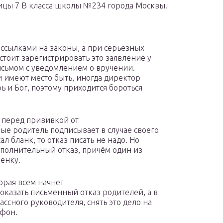
ицы 7 В класса школы №234 города Москвы.
 ссылками на законы, а при серьезных
тоит зарегистрировать это заявление у
исьмом с уведомлением о вручении.
и имеют место быть, иногда директор
 и Бог, поэтому приходится бороться
х перед прививкой от
ые родитель подписывает в случае своего
ал бланк, то отказ писать не надо. Но
ополнительный отказ, причём один из
енку.
торая всем начнет
оказать письменный отказ родителей, а в
ссного руководителя, снять это дело на
офон.