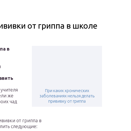
рививки от гриппа в школе
па в
и
авить
 учителя
При каких хронических
ели же
заболеваниях нельзя делать
воих чад
прививку от гриппа
ививки от гриппа в
елить следующие: