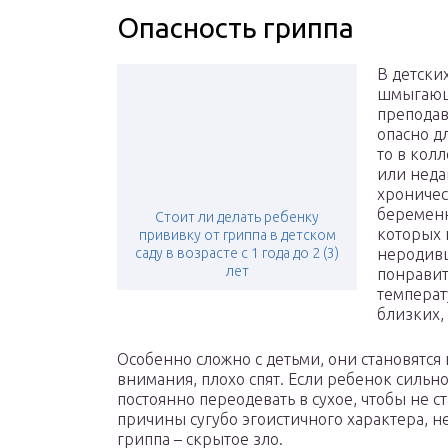
Опасность гриппа
В детски
шмыгающи
преподава
опасно д
то в кол
или неда
хроничес
беременн
Стоит ли делать ребенку
которых 
прививку от гриппа в детском
саду в возрасте с 1 года до 2 (3)
неродивш
лет
понравит
температ
близких,
Особенно сложно с детьми, они становятся
внимания, плохо спят. Если ребенок сильно
постоянно переодевать в сухое, чтобы не с
причины сугубо эгоистичного характера, н
гриппа – скрытое зло.