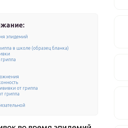
жание:
емя эпидемий
риппа в школе (образец бланка)
вивки
 гриппа
ложнения
конность
рививки от гриппа
от гриппа
бязательной
ивок во время эпидемий