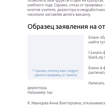
позволить себе фрукты отдых на курортах,
учебного года. Однако, отказ от прививки
многие учителя, директора и медработники
насильно заставляя делать вакцину.
Образец заявления на от
Бланк об
найти ту
Скачать ф
blank.zip
Бланк в 
7 причин, почему вам следует
распечат
сделать прививку от гриппа
Написать
директора.
Например так:
Я, Иванцова Анна Викторовна, отказываюсь