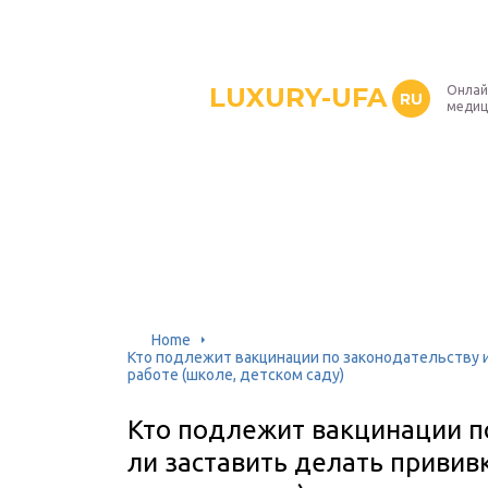
LUXURY-UFA
Онлай
RU
медиц
Home
Кто подлежит вакцинации по законодательству и
работе (школе, детском саду)
Кто подлежит вакцинации п
ли заставить делать прививк