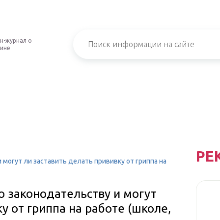
н-журнал о
ине
РЕ
 могут ли заставить делать прививку от гриппа на
о законодательству и могут
у от гриппа на работе (школе,