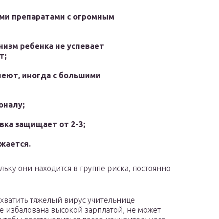
ми препаратами с огромным
низм ребенка не успевает
т;
леют, иногда с большими
оналу;
вка защищает от 2-3;
жается.
льку они находится в группе риска, постоянно
дхватить тяжелый вирус учительнице
не избалована высокой зарплатой, не может