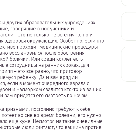
х и других образовательных учреждениях
е, говорящие в нос ученики и
тели – это не только не эстетично, но и
ля здоровья окружающих. Особенно, если кто-
лективе проходит медицинские процедуры
вно восстановился после обострения
кой болячки. Или среди коллег есть
ые сотрудницы на ранних сроках, для
грипп – это все равно, что приговор
емуся ребенку. Да и вам вряд ли
ся, если в момент очередного аврала с
урой и насморком свалится кто-то из ваших
 и вам придется его смотреть по ночам.
 капризными, постоянно требуют к себе
 потеет во сне во время болезни, его нужно
тало еще хуже. Несмотря на такие очевидные
екоторые люди считают, что вакцина против