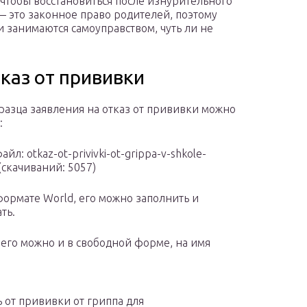
 чтобы восстановиться после изнурительного
 — это законное право родителей, поэтому
 занимаются самоуправством, чуть ли не
каз от прививки
разца заявления на отказ от прививки можно
т:
айл: otkaz-ot-privivki-ot-grippa-v-shkole-
 (cкачиваний: 5057)
формате World, его можно заполнить и
ать.
 его можно и в свободной форме, на имя
 от прививки от гриппа для