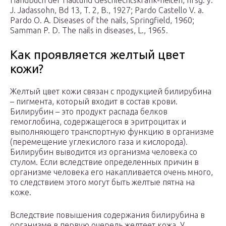
Handbuch der Hautund Geschlechtskrank-heiten, hrsg. y.
J. Jadassohn, Bd 13, T. 2, B., 1927; Pardo Castello V. a.
Pardo O. A. Diseases of the nails, Springfield, 1960;
Samman P. D. The nails in diseases, L., 1965.
Как проявляется желтый цвет
кожи?
Желтый цвет кожи связан с продукцией билирубина
– пигмента, который входит в состав крови.
Билирубин – это продукт распада белков
гемоглобина, содержащегося в эритроцитах и
выполняющего транспортную функцию в организме
(перемещение углекислого газа и кислорода).
Билирубин выводится из организма человека со
стулом. Если вследствие определенных причин в
организме человека его накапливается очень много,
то следствием этого могут быть желтые пятна на
коже.
Вследствие повышения содержания билирубина в
организме в первую очередь желтеет кожа. У