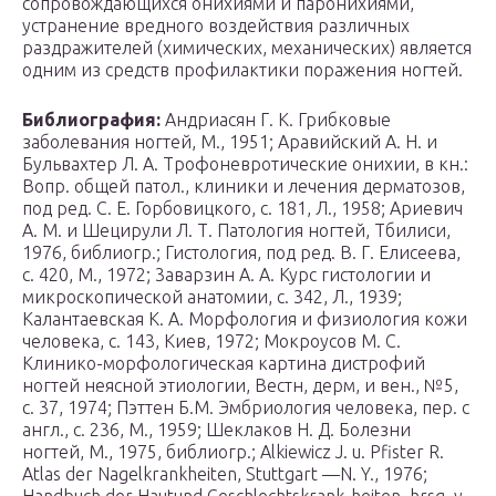
сопровождающихся онихиями и паронихиями,
устранение вредного воздействия различных
раздражителей (химических, механических) является
одним из средств профилактики поражения ногтей.
Библиография:
Андриасян Г. К. Грибковые
заболевания ногтей, М., 1951; Аравийский А. Н. и
Бульвахтер Л. А. Трофоневротические онихии, в кн.:
Вопр. общей патол., клиники и лечения дерматозов,
под ред. С. Е. Горбовицкого, с. 181, Л., 1958; Ариевич
А. М. и Шецирули Л. Т. Патология ногтей, Тбилиси,
1976, библиогр.; Гистология, под ред. В. Г. Елисеева,
с. 420, М., 1972; 3аварзин А. А. Курс гистологии и
микроскопической анатомии, с. 342, Л., 1939;
Калантаевская К. А. Морфология и физиология кожи
человека, с. 143, Киев, 1972; Мокроусов М. С.
Клинико-морфологическая картина дистрофий
ногтей неясной этиологии, Вестн, дерм, и вен., №5,
с. 37, 1974; Пэттен Б.М. Эмбриология человека, пер. с
англ., с. 236, М., 1959; Шеклаков Н. Д. Болезни
ногтей, М., 1975, библиогр.; Alkiewiсz J. u. Pfister R.
Atlas der Nagelkrankheiten, Stuttgart —N. Y., 1976;