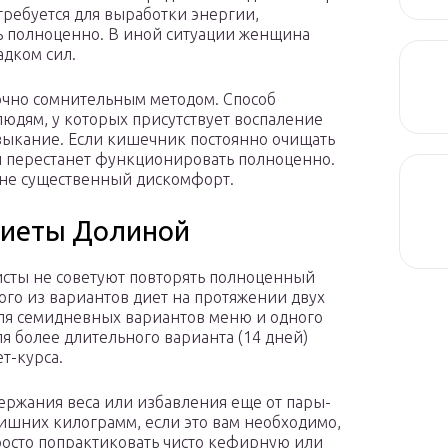
требуется для выработки энергии,
 полноценно. В иной ситуации женщина
адком сил.
очно сомнительным методом. Способ
юдям, у которых присутствует воспаление
выкание. Если кишечник постоянно очищать
н перестанет функционировать полноценно.
ине существенный дискомфорт.
диеты Долиной
сты не советуют повторять полноценный
ого из вариантов диет на протяжении двух
ля семидневных вариантов меню и одного
ля более длительного варианта (14 дней)
т-курса.
ержания веса или избавления еще от пары-
ишних килограмм, если это вам необходимо,
осто попрактиковать чисто кефирную или