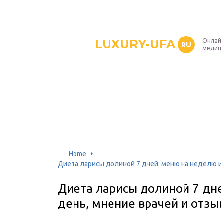
LUXURY-UFA
Онлай
RU
медиц
Home
Диета ларисы долиной 7 дней: меню на неделю 
Диета ларисы долиной 7 дн
день, мнение врачей и отз