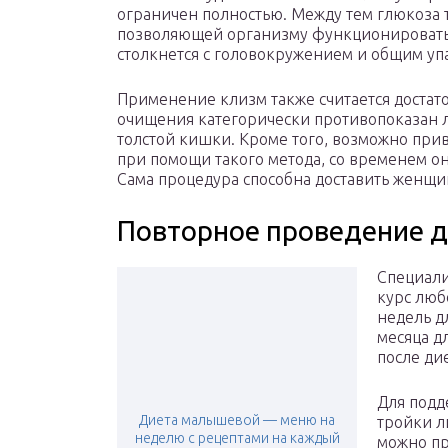
ограничен полностью. Между тем глюкоза 
позволяющей организму функционировать
столкнется с головокружением и общим уп
Применение клизм также считается достат
очищения категорически противопоказан л
толстой кишки. Кроме того, возможно при
при помощи такого метода, со временем о
Сама процедура способна доставить женщ
Повторное проведение 
Специали
курс люб
недель д
месяца д
после дие
Для подд
Диета малышевой — меню на
тройки л
неделю с рецептами на каждый
можно пр