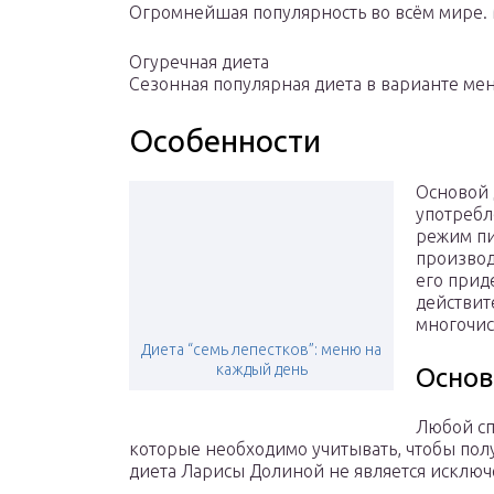
Огромнейшая популярность во всём мире. М
Огуречная диета
Сезонная популярная диета в варианте меню
Особенности
Основой 
употребл
режим пи
производ
его прид
действит
многочи
Диета “семь лепестков”: меню на
каждый день
Основ
Любой сп
которые необходимо учитывать, чтобы по
диета Ларисы Долиной не является исклю