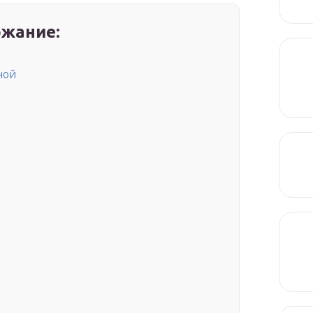
жание:
ной